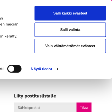
EN
Salli kaikki evästeet
an
sen median,
Salli valinta
MENU
on kerätty,
Vain välttämättömät evästeet
ti
Näytä tiedot
Liity postituslistalle