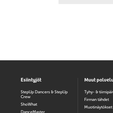
Esiintyjät
Muut palvel
StepUp Dancers & StepUp
Tyhy- & tiimipäi
Crew
Firman tähdet
ShoWhat
Muotinäytökset
DanceMaster