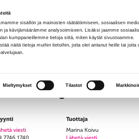
teitä
mamme sisällön ja mainosten räätälöimiseen, sosiaalisen medi
n ja kävijämäärämme analysoimiseen. Lisäksi jaamme sosiaali
UT PALVELUT
YHTEYSTIEDOT
HAE
alan kumppaneillemme tietoja siitä, miten käytät sivustoamme.
näitä tietoja muihin tietoihin, joita olet antanut heille tai joita 
palvelujaan.
Yhteystiedot
Mieltymykset
Tilastot
Markkinoin
yynti
Tuottaja
hetä viesti
Marina Koivu
9 7746 1740
Lähetä viesti