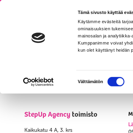
Tämä sivusto käyttää eväs
Käytämme evästeitä tarjoa
ominaisuuksien tukemisee
ESIINTYJÄT
MU
mainosalan ja analytiikka-
Kumppanimme voivat yhdistää 
kun olet käyttänyt heidän 
Olet tässä:
Yhteystiedot
Suostumuksen
Välttämätön
valinta
StepUp Agency
toimisto
M
Lä
Kaikukatu 4 A, 3. krs
0