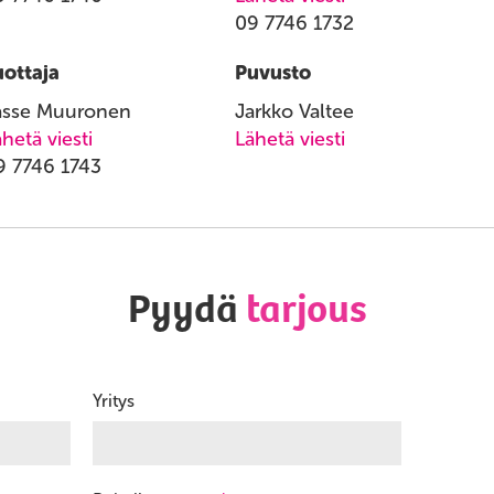
09 7746 1732
uottaja
Puvusto
asse Muuronen
Jarkko Valtee
hetä viesti
Lähetä viesti
9 7746 1743
Pyydä
tarjous
Yritys