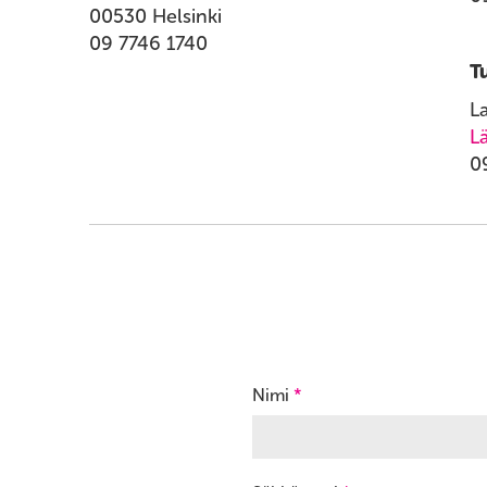
00530 Helsinki
09 7746 1740
T
L
Lä
0
Nimi
*