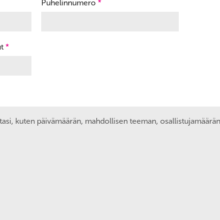
Puhelinnumero
*
ut
*