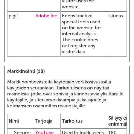
visitor uses the
website.
p.gif
Adobe Inc.
Keeps track of
Istunto
special fonts used
on the website for
internal analysis.
The cookie does
not register any
visitor data.
Markkinointi (18)
Markkinointievästeitä käytetään verkkosivustoilla
kävijöiden seurantaan. Tarkoituksena on näyttää
mainoksia, jotka ovat sopivia ja kiinnostavia yksittäisille
käyttäjille, ja siten arvokkaampia julkaisijoille ja
kolmansien osapuolten mainostajille.
Säilytyksen
Nimi
Tarjoaja
Tarkoitus
enimmäiske
__Secure-
YouTube
Used to track user’s
180