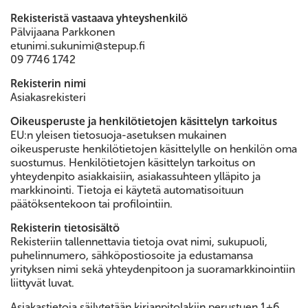
Rekisteristä vastaava yhteyshenkilö
Pälvijaana Parkkonen
etunimi.sukunimi@stepup.fi
09 7746 1742
Rekisterin nimi
Asiakasrekisteri
Oikeusperuste ja henkilötietojen käsittelyn tarkoitus
EU:n yleisen tietosuoja-asetuksen mukainen
oikeusperuste henkilötietojen käsittelylle on henkilön oma
suostumus. Henkilötietojen käsittelyn tarkoitus on
yhteydenpito asiakkaisiin, asiakassuhteen ylläpito ja
markkinointi. Tietoja ei käytetä automatisoituun
päätöksentekoon tai profilointiin.
Rekisterin tietosisältö
Rekisteriin tallennettavia tietoja ovat nimi, sukupuoli,
puhelinnumero, sähköpostiosoite ja edustamansa
yrityksen nimi sekä yhteydenpitoon ja suoramarkkinointiin
liittyvät luvat.
Asiakastietoja säilytetään kirjanpitolakiin perustuen 1+6