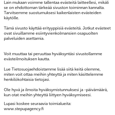
Lain mukaan voimme tallentaa evästeitä laitteellesi, mikäli
se on ehdottoman tärkeää sivuston toiminnan kannalta.
Tarvitsemme suostumuksesi kaikenlaisten evästeiden
käytölle.
Tämä sivusto käyttää erityyppisiä evästeitä. Jotkut evästeet
ovat sivuillamme esiintyvienkolmansien osapuolten
palveluiden asettamia.
Voit muuttaa tai peruuttaa hyväksyntäsi sivustollamme
evästeilmoituksen kautta.
Lue Tietosuojaehdoistamme lisää siitä keitä olemme,
miten voit ottaa meihin yhteyttä ja miten käsittelemme
henkilökohtaisia tietojasi.
Ole hyvä ja ilmoita hyväksymistunnuksesi ja -päivämäärä,
kun otat meihin yhteyttä liittyen hyväksymiseesi.
Lupasi koskee seuraavia toimialueita:
www.stepupagency.fi