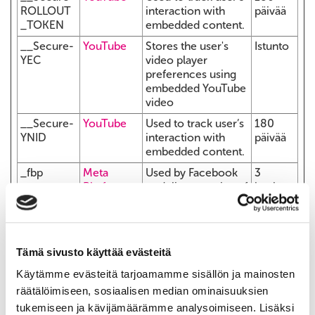
ROLLOUT
interaction with
päivää
_TOKEN
embedded content.
__Secure-
YouTube
Stores the user's
Istunto
YEC
video player
preferences using
embedded YouTube
video
__Secure-
YouTube
Used to track user’s
180
YNID
interaction with
päivää
embedded content.
_fbp
Meta
Used by Facebook
3
Platforms,
to deliver a series of
kuukaut
Inc.
advertisement
ta
products such as
real time bidding
from third party
Tämä sivusto käyttää evästeitä
advertisers.
Käytämme evästeitä tarjoamamme sisällön ja mainosten
_gcl_au
Google
Used by Google
3
räätälöimiseen, sosiaalisen median ominaisuuksien
AdSense for
kuukaut
experimenting with
ta
tukemiseen ja kävijämäärämme analysoimiseen. Lisäksi