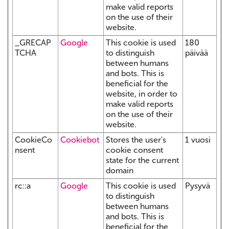
make valid reports
on the use of their
website.
_GRECAP
Google
This cookie is used
180
TCHA
to distinguish
päivää
between humans
and bots. This is
beneficial for the
website, in order to
make valid reports
on the use of their
website.
CookieCo
Cookiebot
Stores the user's
1 vuosi
nsent
cookie consent
state for the current
domain
rc::a
Google
This cookie is used
Pysyvä
to distinguish
between humans
and bots. This is
beneficial for the