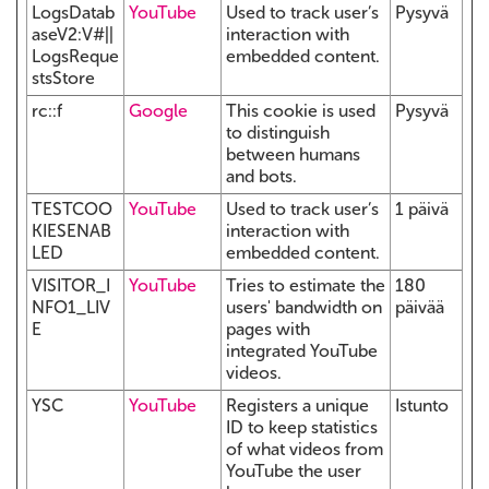
LogsDatab
YouTube
Used to track user’s
Pysyvä
aseV2:V#||
interaction with
LogsReque
embedded content.
stsStore
rc::f
Google
This cookie is used
Pysyvä
to distinguish
between humans
and bots.
TESTCOO
YouTube
Used to track user’s
1 päivä
KIESENAB
interaction with
LED
embedded content.
VISITOR_I
YouTube
Tries to estimate the
180
NFO1_LIV
users' bandwidth on
päivää
E
pages with
integrated YouTube
videos.
YSC
YouTube
Registers a unique
Istunto
ID to keep statistics
of what videos from
YouTube the user