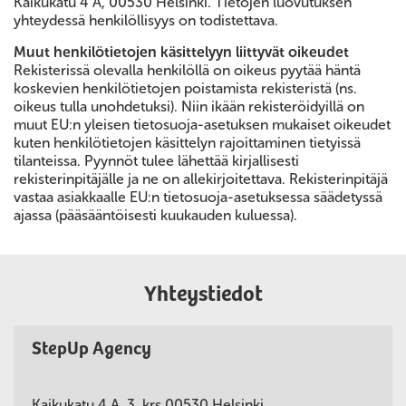
Kaikukatu 4 A, 00530 Helsinki. Tietojen luovutuksen
yhteydessä henkilöllisyys on todistettava.
Muut henkilötietojen käsittelyyn liittyvät oikeudet
Rekisterissä olevalla henkilöllä on oikeus pyytää häntä
koskevien henkilötietojen poistamista rekisteristä (ns.
oikeus tulla unohdetuksi). Niin ikään rekisteröidyillä on
muut EU:n yleisen tietosuoja-asetuksen mukaiset oikeudet
kuten henkilötietojen käsittelyn rajoittaminen tietyissä
tilanteissa. Pyynnöt tulee lähettää kirjallisesti
rekisterinpitäjälle ja ne on allekirjoitettava. Rekisterinpitäjä
vastaa asiakkaalle EU:n tietosuoja-asetuksessa säädetyssä
ajassa (pääsääntöisesti kuukauden kuluessa).
Yhteystiedot
StepUp Agency
Kaikukatu 4 A, 3. krs 00530 Helsinki