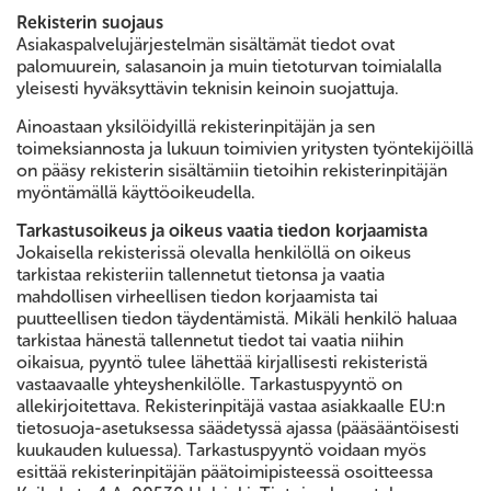
Rekisterin suojaus
Asiakaspalvelujärjestelmän sisältämät tiedot ovat
palomuurein, salasanoin ja muin tietoturvan toimialalla
yleisesti hyväksyttävin teknisin keinoin suojattuja.
Ainoastaan yksilöidyillä rekisterinpitäjän ja sen
toimeksiannosta ja lukuun toimivien yritysten työntekijöillä
on pääsy rekisterin sisältämiin tietoihin rekisterinpitäjän
myöntämällä käyttöoikeudella.
Tarkastusoikeus ja oikeus vaatia tiedon korjaamista
Jokaisella rekisterissä olevalla henkilöllä on oikeus
tarkistaa rekisteriin tallennetut tietonsa ja vaatia
mahdollisen virheellisen tiedon korjaamista tai
puutteellisen tiedon täydentämistä. Mikäli henkilö haluaa
tarkistaa hänestä tallennetut tiedot tai vaatia niihin
oikaisua, pyyntö tulee lähettää kirjallisesti rekisteristä
vastaavaalle yhteyshenkilölle. Tarkastuspyyntö on
allekirjoitettava. Rekisterinpitäjä vastaa asiakkaalle EU:n
tietosuoja-asetuksessa säädetyssä ajassa (pääsääntöisesti
kuukauden kuluessa). Tarkastuspyyntö voidaan myös
esittää rekisterinpitäjän päätoimipisteessä osoitteessa