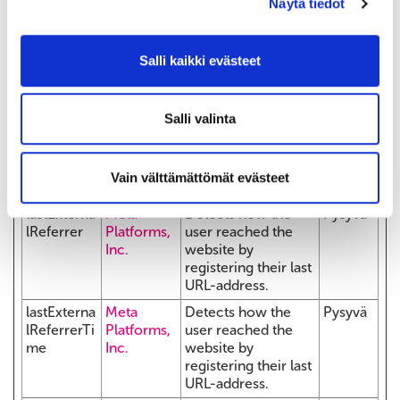
Näytä tiedot
advertiser's ads with
the purpose of
measuring the
Salli kaikki evästeet
efficacy of an ad
and to present
targeted ads to the
Salli valinta
user.
LAST_RES
YouTube
Used to track user’s
Istunto
ULT_ENTR
interaction with
Vain välttämättömät evästeet
Y_KEY
embedded content.
lastExterna
Meta
Detects how the
Pysyvä
lReferrer
Platforms,
user reached the
Inc.
website by
registering their last
URL-address.
lastExterna
Meta
Detects how the
Pysyvä
lReferrerTi
Platforms,
user reached the
me
Inc.
website by
registering their last
URL-address.