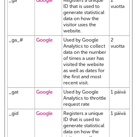
_ga
Google
Registers a unique
2
ID that is used to
vuotta
generate statistical
data on how the
visitor uses the
website.
_ga_#
Google
Used by Google
2
Analytics to collect
vuotta
data on the number
of times a user has
visited the website
as well as dates for
the first and most
recent visit.
_gat
Google
Used by Google
1 päivä
Analytics to throttle
request rate
_gid
Google
Registers a unique
1 päivä
ID that is used to
generate statistical
data on how the