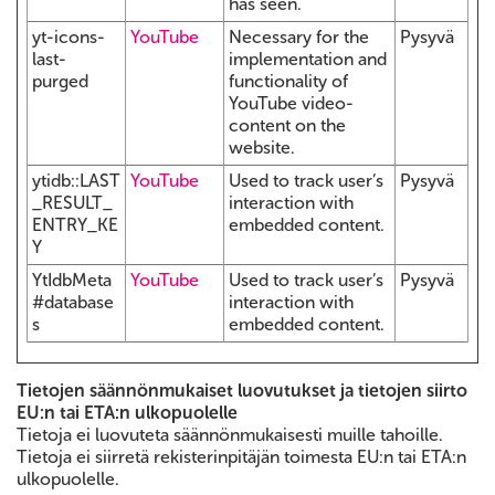
has seen.
yt-icons-
YouTube
Necessary for the
Pysyvä
last-
implementation and
purged
functionality of
YouTube video-
content on the
website.
ytidb::LAST
YouTube
Used to track user’s
Pysyvä
_RESULT_
interaction with
ENTRY_KE
embedded content.
Y
YtIdbMeta
YouTube
Used to track user’s
Pysyvä
#database
interaction with
s
embedded content.
Tietojen säännönmukaiset luovutukset ja tietojen siirto
EU:n tai ETA:n ulkopuolelle
Tietoja ei luovuteta säännönmukaisesti muille tahoille.
Tietoja ei siirretä rekisterinpitäjän toimesta EU:n tai ETA:n
ulkopuolelle.