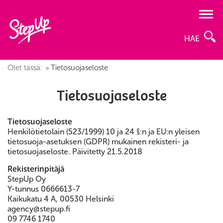
HAE
Olet tässä:
Tietosuojaseloste
Tietosuojaseloste
Tietosuojaseloste
Henkilötietolain (523/1999) 10 ja 24 §:n ja EU:n yleisen
tietosuoja-asetuksen (GDPR) mukainen rekisteri- ja
tietosuojaseloste. Päivitetty 21.5.2018
Rekisterinpitäjä
StepUp Oy
Y-tunnus 0666613-7
Kaikukatu 4 A, 00530 Helsinki
agency@stepup.fi
09 7746 1740