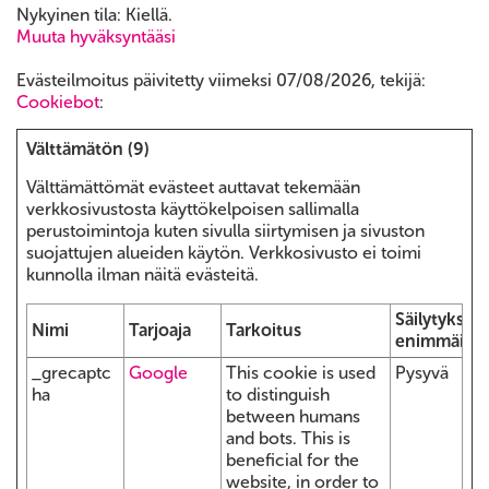
Nykyinen tila: Kiellä.
Muuta hyväksyntääsi
Evästeilmoitus päivitetty viimeksi 07/08/2026, tekijä:
Cookiebot
:
Välttämätön (9)
Välttämättömät evästeet auttavat tekemään
verkkosivustosta käyttökelpoisen sallimalla
perustoimintoja kuten sivulla siirtymisen ja sivuston
suojattujen alueiden käytön. Verkkosivusto ei toimi
kunnolla ilman näitä evästeitä.
Säilytyksen
Nimi
Tarjoaja
Tarkoitus
enimmäiske
_grecaptc
Google
This cookie is used
Pysyvä
ha
to distinguish
between humans
and bots. This is
beneficial for the
website, in order to