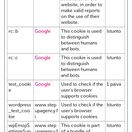
website, in order to
make valid reports
on the use of their
website.
rc::b
Google
This cookie is used
Istunto
to distinguish
between humans
and bots.
rc::c
Google
This cookie is used
Istunto
to distinguish
between humans
and bots.
test_cooki
Google
Used to check if the
1 päivä
e
user's browser
supports cookies.
wordpress
www.step
Used to check if the
Istunto
_test_coo
upagency.f
user's browser
kie
i
supports cookies.
wpEmojiS
www.step
This cookie is part
Istunto
ettingsSup
upagency.f
of a bundle of