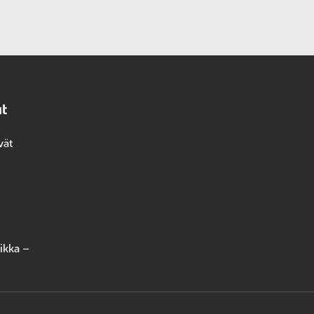
ut
vät
ikka –