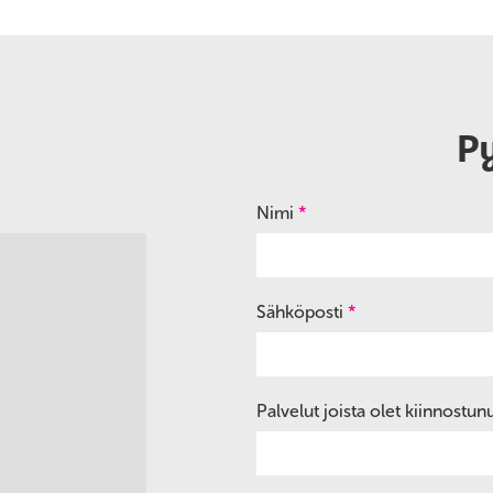
P
Nimi
*
Sähköposti
*
Palvelut joista olet kiinnostun