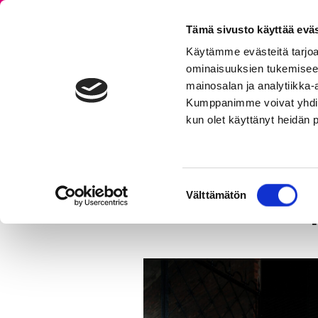
Tämä sivusto käyttää eväs
Käytämme evästeitä tarjoa
ominaisuuksien tukemisee
ESIINTYJÄT
MU
mainosalan ja analytiikka-
Kumppanimme voivat yhdistää 
kun olet käyttänyt heidän 
Olet tässä:
Esiintyjät
Cabaret StepUp
Suostumuksen
Cabaret St
Välttämätön
valinta