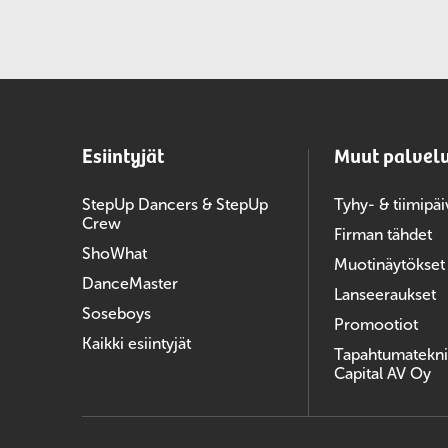
Esiintyjät
Muut palvel
StepUp Dancers & StepUp
Tyhy- & tiimipäi
Crew
Firman tähdet
ShoWhat
Muotinäytökset
DanceMaster
Lanseeraukset
Soseboys
Promootiot
Kaikki esiintyjät
Tapahtumatekni
Capital AV Oy