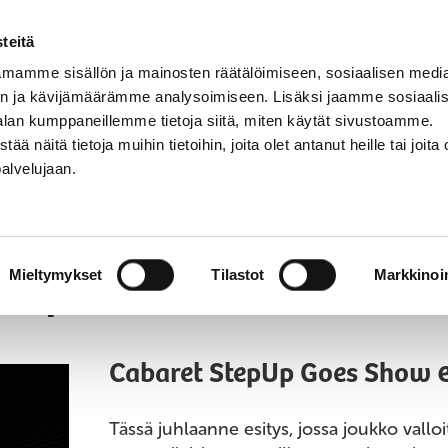
teitä
mamme sisällön ja mainosten räätälöimiseen, sosiaalisen medi
n ja kävijämäärämme analysoimiseen. Lisäksi jaamme sosiaali
UT PALVELUT
YHTEYSTIEDOT
HAE
alan kumppaneillemme tietoja siitä, miten käytät sivustoamme.
näitä tietoja muihin tietoihin, joita olet antanut heille tai joita 
palvelujaan.
epUp
Mieltymykset
Tilastot
Markkinoin
Cabaret StepUp Goes Show 
Tässä juhlaanne esitys, jossa joukko valloi