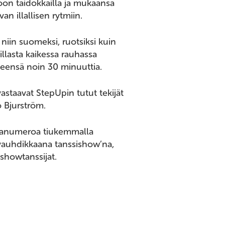
oon taidokkailla ja mukaansa
an illallisen rytmiin.
 niin suomeksi, ruotsiksi kuin
illasta kaikessa rauhassa
eensä noin 30 minuuttia.
astaavat StepUpin tutut tekijät
 Bjurström.
lmanumeroa tiukemmalla
 vauhdikkaana tanssishow’na,
showtanssijat.