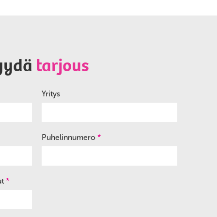
yydä
tarjous
Yritys
Puhelinnumero
*
ut
*