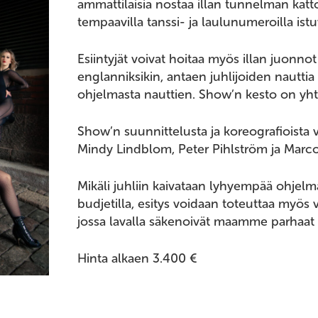
ammattilaisia nostaa illan tunnelman katt
tempaavilla tanssi- ja laulunumeroilla istuv
Esiintyjät voivat hoitaa myös illan juonnot
englanniksikin, antaen juhlijoiden nauttia 
ohjelmasta nauttien. Show’n kesto on yht
Show’n suunnittelusta ja koreografioista v
Mindy Lindblom, Peter Pihlström ja Marco
Mikäli juhliin kaivataan lyhyempää ohje
budjetilla, esitys voidaan toteuttaa myös
jossa lavalla säkenoivät maamme parhaat 
Hinta alkaen 3.400 €